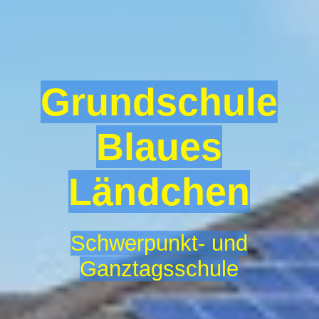
Formulare
Veranstaltungen
Grundschule
Projekte
Blaues
Ländchen
Betreuende Grundschule
Bildergalerie
Schwerpunkt- und
Ganztagsschule
Kontakt