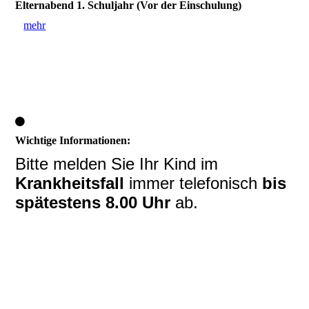
Elternabend 1. Schuljahr (Vor der Einschulung)
mehr
Wichtige Informationen:
Bitte melden Sie Ihr Kind im
Krankheitsfall
immer telefonisch
bis
spätestens 8.00 Uhr
ab.
Tel: 06772 9670420
Cookie-Einstellungen
Diese Webseite verwendet Cookies, um Besuchern ein optimales
Nutzererlebnis zu bieten. Bestimmte Inhalte von Drittanbietern werden
"Erschweren außergewöhnliche
nur angezeigt, wenn die entsprechende Option aktiviert ist. Die
Datenverarbeitung kann dann auch in einem Drittland erfolgen.
wetterbedingte Umstände (z.B.
Weitere Informationen hierzu in der Datenschutzerklärung.